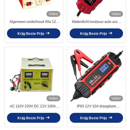
Video
Video
Algemeen onderhoud 40a 12v
Waterdicht loodzuur auto accu-
24v 48v automatische
oplader 2A 6A 6V/12V accu-
batterijoplader voor
oplader
Krijg Beste Prijs
Krijg Beste Prijs
loodzuurbatterijen
Video
Video
AC 110V 220V DC 12V 100Ah
IP65 12V 10A draagbare
24V AGM accu-oplader Loodzuur
autobatterijoplader met 1M
50A 36V 48V accu-oplader
kabellengte en springstart
Krijg Beste Prijs
Krijg Beste Prijs