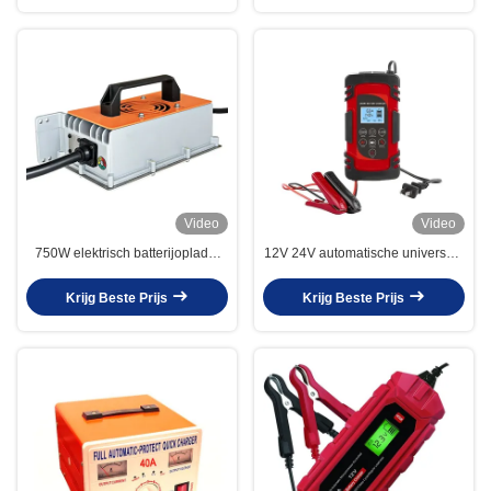
Video
Video
750W elektrisch batterijoplader
12V 24V automatische universele
24V 20A 36V 15A 48V 12A
loodzuur auto batterij oplader
LiFePO4 batterijoplader
ABS materiaal
Krijg Beste Prijs
Krijg Beste Prijs