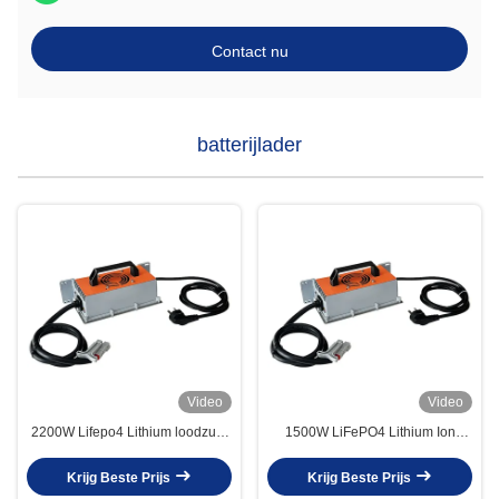
Contact nu
batterijlader
Video
Video
2200W Lifepo4 Lithium loodzuur
1500W LiFePO4 Lithium Ion
waterdicht batterijoplader IP67
Battery Charger 24V 30A 36V
24V 50A 36V 40A 48V 30A 60V
25A 48V 25A 60V 18A 72V 15A
Krijg Beste Prijs
Krijg Beste Prijs
30A