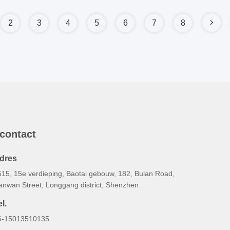
2
3
4
5
6
7
8
 contact
dres
515, 15e verdieping, Baotai gebouw, 182, Bulan Road,
anwan Street, Longgang district, Shenzhen.
l.
6-15013510135