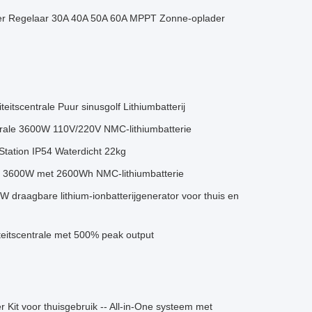
ader Regelaar 30A 40A 50A 60A MPPT Zonne-oplader
itscentrale Puur sinusgolf Lithiumbatterij
ntrale 3600W 110V/220V NMC-lithiumbatterie
ation IP54 Waterdicht 22kg
van 3600W met 2600Wh NMC-lithiumbatterie
 draagbare lithium-ionbatterijgenerator voor thuis en
eitscentrale met 500% peak output
Kit voor thuisgebruik -- All-in-One systeem met