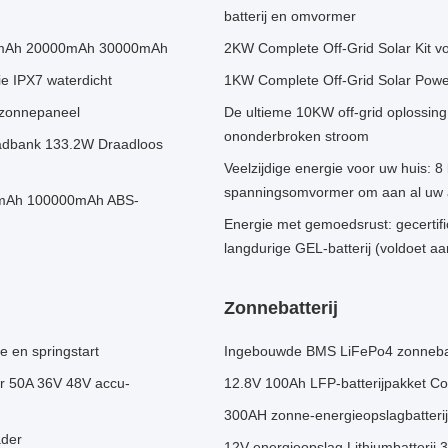
batterij en omvormer
00mAh 20000mAh 30000mAh
2KW Complete Off-Grid Solar Kit v
e IPX7 waterdicht
1KW Complete Off-Grid Solar Power
zonnepaneel
De ultieme 10KW off-grid oplossing
ononderbroken stroom
adbank 133.2W Draadloos
Veelzijdige energie voor uw huis: 8
spanningsomvormer om aan al uw a
00mAh 100000mAh ABS-
Energie met gemoedsrust: gecertifi
langdurige GEL-batterij (voldoet
Zonnebatterij
e en springstart
Ingebouwde BMS LiFePo4 zonnebatt
 50A 36V 48V accu-
12.8V 100Ah LFP-batterijpakket 
300AH zonne-energieopslagbatterij
ader
12V energieopslag Lithiumbatterij 