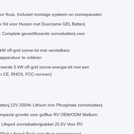
oor thuis. Inclusief montage systeem en zonnepanelen.
 Kit voor Huizen met Duurzame GEL Batterij
: Complete gecertificeerde zonnebatterij voor
 kW off-grid zonne-kit met verstelbare
pparatuur te voldoen
ceerde 5 kW off-grid zonne-energie-kit met een
 aan CE, RHOS, FCC-normen)
erij 12V 200Ah Lithium Iron Phosphate zonnebatterij
Compacte grootte voor golfkar RV OEM/ODM Welkom
 Lifepo4 zonnebatterijpakket 25,6V Voor RV
300ah Lifepo4 Pack voor thuis zonnepaneel