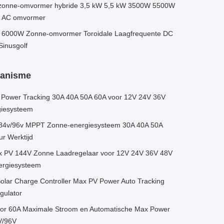
 zonne-omvormer hybride 3,5 kW 5,5 kW 3500W 5500W
V AC omvormer
ie 6000W Zonne-omvormer Toroidale Laagfrequente DC
inusgolf
hanisme
 Power Tracking 30A 40A 50A 60A voor 12V 24V 36V
giesysteem
84v/96v MPPT Zonne-energiesysteem 30A 40A 50A
r Werktijd
x PV 144V Zonne Laadregelaar voor 12V 24V 36V 48V
rgiesysteem
olar Charge Controller Max PV Power Auto Tracking
gulator
oor 60A Maximale Stroom en Automatische Max Power
V/96V