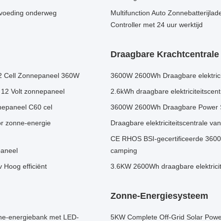
voeding onderweg
Multifunction Auto Zonnebatterijl
Controller met 24 uur werktijd
Draagbare Krachtcentrale
2 Cell Zonnepaneel 360W
3600W 2600Wh Draagbare elektricite
12 Volt zonnepaneel
2.6kWh draagbare elektriciteitsce
nepaneel C60 cel
3600W 2600Wh Draagbare Power St
r zonne-energie
Draagbare elektriciteitscentrale 
CE RHOS BSI-gecertificeerde 3600W
paneel
camping
 Hoog efficiënt
3.6KW 2600Wh draagbare elektricit
Zonne-Energiesysteem
ne-energiebank met LED-
5KW Complete Off-Grid Solar Power 