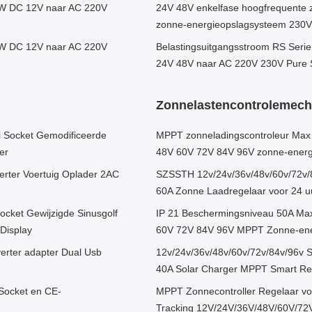
0W DC 12V naar AC 220V
24V 48V enkelfase hoogfrequente
zonne-energieopslagsysteem 230
0W DC 12V naar AC 220V
Belastingsuitgangsstroom RS Ser
24V 48V naar AC 220V 230V Pure S
Zonnelastencontrolemec
 Socket Gemodificeerde
MPPT zonneladingscontroleur Max
er
48V 60V 72V 84V 96V zonne-ener
ter Voertuig Oplader 2AC
SZSSTH 12v/24v/36v/48v/60v/72v/
60A Zonne Laadregelaar voor 24 uu
cket Gewijzigde Sinusgolf
IP 21 Beschermingsniveau 50A Ma
Display
60V 72V 84V 96V MPPT Zonne-ene
rter adapter Dual Usb
12v/24v/36v/48v/60v/72v/84v/96v S
40A Solar Charger MPPT Smart Re
Socket en CE-
MPPT Zonnecontroller Regelaar v
Tracking 12V/24V/36V/48V/60V/72