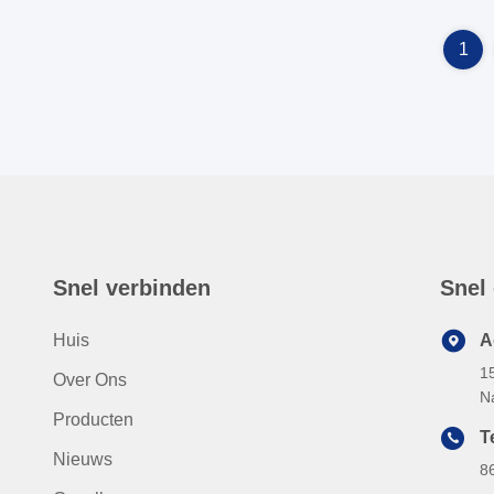
1
Snel verbinden
Snel
Huis
A
1
Over Ons
N
Producten
Te
Nieuws
8