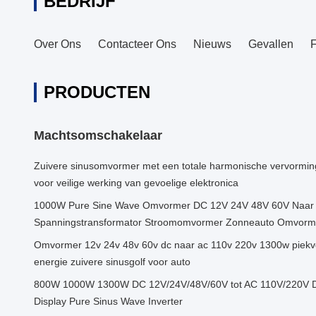
BEDRIJF
Over Ons
Contacteer Ons
Nieuws
Gevallen
PRODUCTEN
Machtsomschakelaar
Zuivere sinusomvormer met een totale harmonische vervormin
voor veilige werking van gevoelige elektronica
1000W Pure Sine Wave Omvormer DC 12V 24V 48V 60V Naar
Spanningstransformator Stroomomvormer Zonneauto Omvorm
Omvormer 12v 24v 48v 60v dc naar ac 110v 220v 1300w piek
energie zuivere sinusgolf voor auto
800W 1000W 1300W DC 12V/24V/48V/60V tot AC 110V/220V Dr
Display Pure Sinus Wave Inverter