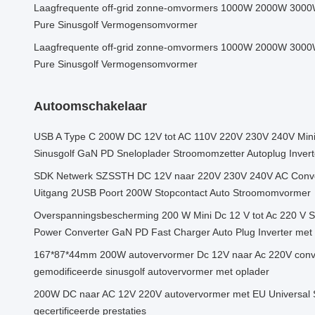
Laagfrequente off-grid zonne-omvormers 1000W 2000W 300
Pure Sinusgolf Vermogensomvormer
Laagfrequente off-grid zonne-omvormers 1000W 2000W 300
Pure Sinusgolf Vermogensomvormer
Autoomschakelaar
USB A Type C 200W DC 12V tot AC 110V 220V 230V 240V Mini
Sinusgolf GaN PD Sneloplader Stroomomzetter Autoplug Invert
SDK Netwerk SZSSTH DC 12V naar 220V 230V 240V AC Conver
Uitgang 2USB Poort 200W Stopcontact Auto Stroomomvormer
Overspanningsbescherming 200 W Mini Dc 12 V tot Ac 220 V So
Power Converter GaN PD Fast Charger Auto Plug Inverter met 
167*87*44mm 200W autovervormer Dc 12V naar Ac 220V conve
gemodificeerde sinusgolf autovervormer met oplader
200W DC naar AC 12V 220V autovervormer met EU Universal 
gecertificeerde prestaties