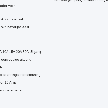
lader voor
r ABS materiaal
PO4 batterijoplader
5A 10A 15A 20A 30A Uitgang
eenvoudige uitgang
Hz
e spanningsondersteuning
ter 10 Amp
stroomconverter