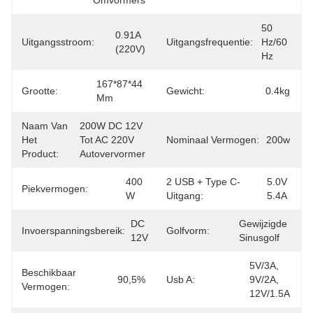
Omvormers
50 
0.91A 
Uitgangsstroom:
Uitgangsfrequentie:
Hz/60 
(220V)
Hz
167*87*44 
Grootte:
Gewicht:
0.4kg
Mm
Naam Van
200W DC 12V 
Het
Tot AC 220V 
Nominaal Vermogen:
200w
Product:
Autovervormer
400 
2 USB + Type C-
5.0V 
Piekvermogen:
W
Uitgang:
5.4A
DC 
Gewijzigde 
Invoerspanningsbereik:
Golfvorm:
12V
Sinusgolf
5V/3A, 
Beschikbaar
90,5%
Usb A:
9V/2A, 
Vermogen:
12V/1.5A