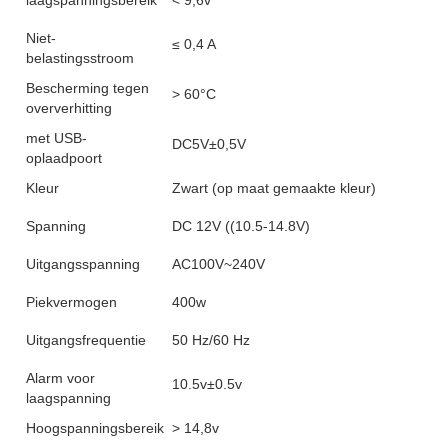
laagspanningsbereik
< 9,6v
Niet-
≤ 0,4 A
belastingsstroom
Bescherming tegen
> 60°C
oververhitting
met USB-
DC5V±0,5V
oplaadpoort
Kleur
Zwart (op maat gemaakte kleur)
Spanning
DC 12V ((10.5-14.8V)
Uitgangsspanning
AC100V~240V
Piekvermogen
400w
Uitgangsfrequentie
50 Hz/60 Hz
Alarm voor
10.5v±0.5v
laagspanning
Hoogspanningsbereik
> 14,8v