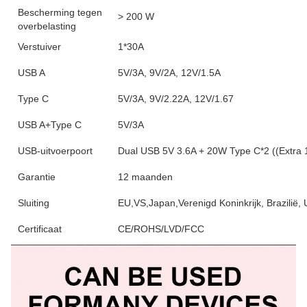
Bescherming tegen
> 200 W
overbelasting
Verstuiver
1*30A
USB A
5V/3A, 9V/2A, 12V/1.5A
Type C
5V/3A, 9V/2.22A, 12V/1.67
USB A+Type C
5V/3A
USB-uitvoerpoort
Dual USB 5V 3.6A + 20W Type C*2 ((Extra 1
Garantie
12 maanden
Sluiting
EU,VS,Japan,Verenigd Koninkrijk, Brazilië, 
Certificaat
CE/ROHS/LVD/FCC