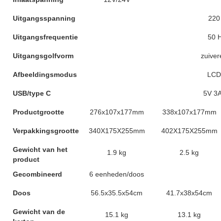
Uitgangsspanning
220
Uitgangsfrequentie
50 
Uitgangsgolfvorm
zuiver
Afbeeldingsmodus
LCD
USB/type C
5V 3
Productgrootte
276x107x177mm
338x107x177mm
Verpakkingsgrootte
340X175X255mm
402X175X255mm
Gewicht van het
1.9 kg
2.5 kg
product
Gecombineerd
6 eenheden/doos
Doos
56.5x35.5x54cm
41.7x38x54cm
Gewicht van de
15.1 kg
13.1 kg