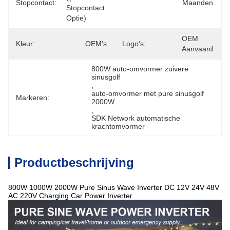
Stopcontact:
Maanden
Stopcontact 
Optie)
OEM 
Kleur:
OEM's
Logo's:
Aanvaard
800W auto-omvormer zuivere 
sinusgolf
, 
auto-omvormer met pure sinusgolf 
Markeren:
2000W
, 
SDK Network automatische 
krachtomvormer
Productbeschrijving
800W 1000W 2000W Pure Sinus Wave Inverter DC 12V 24V 48V
AC 220V Charging Car Power Inverter