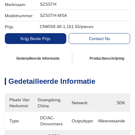
SZSSTH
Merknaam:
SZSSTH-MSA
Modelnummer:
CN¥558.48-1,161.55/pieces
Prijs:
Krijg Beste Prijs
Contact Nu
Gedetailleerde Informatie
Productbeschrijving
Gedetailleerde Informatie
Plaats Van
Guangdong, 
Netwerk:
SDK
Herkomst:
China
DC/AC-
Type:
Outputtype:
Alleenstaande
Omvormers