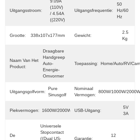
9.09A 
50 
(110V) 
Uitgangsstroom:
Uitgangsfrequentie:
Hz/60 
/ 4.54A 
Hz
((220V)
2.5 
Grootte:
338x107x177mm
Gewicht:
Kg
Draagbare 
Handgreep 
Naam Van Het
Auto-
Toepassing:
Home/Auto/RV/Cam
Product:
Energie-
Omvormer
Pure 
Nominaal
Uitgangsgolfvorm:
800W/1000W/2000
Sinusgolf
Vermogen:
5V 
Piekvermogen:
1600W/2000W/4000W
USB-Uitgang:
3A
Universele 
Stopcontact 
De
12 
((Dual US-
Garantie: