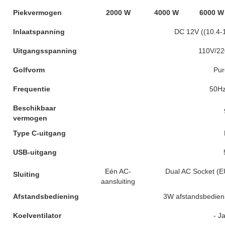
Piekvermogen
2000 W
4000 W
6000 W
Inlaatspanning
DC 12V ((10.4-
Uitgangsspanning
110V/22
Golfvorm
Pur
Frequentie
50Hz
Beschikbaar
vermogen
Type C-uitgang
USB-uitgang
Eén AC-
Dual AC Socket (EU
Sluiting
aansluiting
Afstandsbediening
3W afstandsbedieni
Koelventilator
- Ja