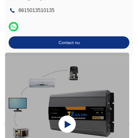
8615013510135
Contact nu