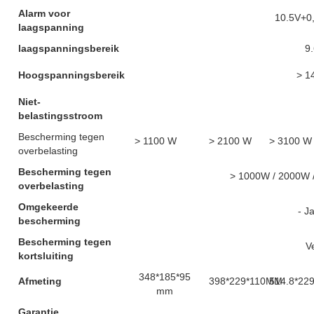
Alarm voor
10.5V+0
laagspanning
laagspanningsbereik
9
Hoogspanningsbereik
> 1
Niet-
belastingsstroom
Bescherming tegen
> 1100 W
> 2100 W
> 3100 W
overbelasting
Bescherming tegen
> 1000W / 2000W 
overbelasting
Omgekeerde
- Ja
bescherming
Bescherming tegen
V
kortsluiting
348*185*95
Afmeting
398*229*110MM
514.8*22
mm
Garantie