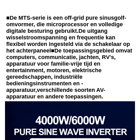
■
De MTS-serie is een off-grid pure sinusgolf-
omvormer, die microprocessor en volledige 
digitale besturing gebruikt.De uitgang 
wisselstroomspanning en frequentie kan 
flexibel worden ingesteld via de schakelaar op 
het achterpaneel■De toepassingsgebied omvat 
computers, communicatie, jachten, RV's, 
apparatuur voor familie-vrije tijd en 
entertainment, motoren, elektrische 
gereedschappen, industriële 
bedieningsinstrumenten en -
apparatuur,verschillende soorten AV-
apparatuur en andere toepassingen.