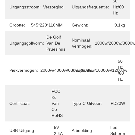
50 
Uitgangsstroom:
Verzorging
Uitgangsfrequentie:
Hz/60 
Hz
Grootte:
545*229*110MM
Gewicht:
9.1kg
De Golf 
Nominaal
Uitgangsgolfvorm:
Van De 
1000w/2000w/3000w
Vermogen:
Pruesinus
50 
Hz 
Piekvermogen:
2000w/4000w/6000w/8000w/10000w/12000w
Frequentie:
/60 
Hz
FCC 
Kc 
Certificaat:
Van 
Type-C-Uitvoer:
PD20W
Ce 
RoHS
5V 
Led 
USB-Uitgang:
Afbeelding:
2.4A
Scherm