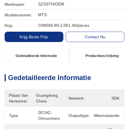
SZSSTH/OEM
Merknaam:
MTS
Modelnummer:
CN¥584.80-2,061.40/pieces
Prijs:
Krijg Beste Prijs
Contact Nu
Gedetailleerde Informatie
Productbeschrijving
Gedetailleerde Informatie
Plaats Van
Guangdong, 
Netwerk:
SDK
Herkomst:
China
DC/AC-
Type:
Outputtype:
Alleenstaande
Omvormers