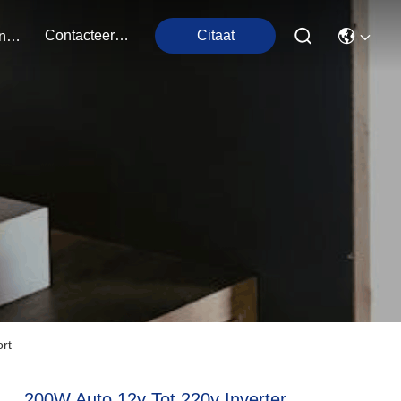
Contacteer Ons
Citaat
Evenementen
rt
200W Auto 12v Tot 220v Inverter