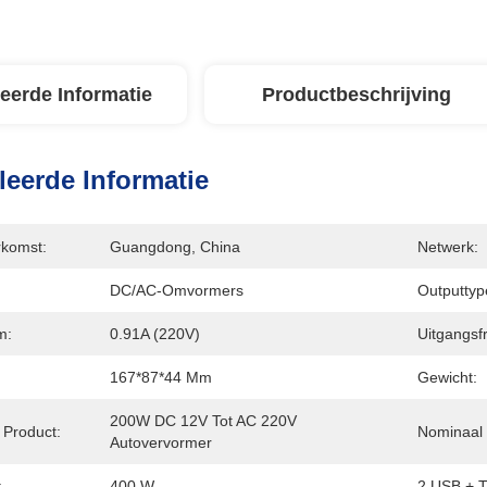
leerde Informatie
Productbeschrijving
leerde Informatie
rkomst:
Guangdong, China
Netwerk:
DC/AC-Omvormers
Outputtyp
m:
0.91A (220V)
Uitgangsf
167*87*44 Mm
Gewicht:
200W DC 12V Tot AC 220V 
Product:
Nominaal
Autovervormer
:
400 W
2 USB + T