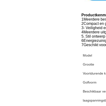
Productkenm
1Meerdere bes
2Compact en ge
3- Veiligheid
4Meerdere uit
5. Stil ontwer
6Energiezuinig
7Geschikt voor
Model
Grootte
Voortdurende k
Golfvorm
Beschikbaar v
laagspanningsb