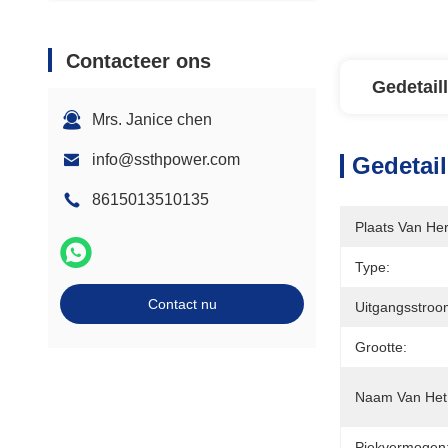
Contacteer ons
Gedetail
Mrs. Janice chen
info@ssthpower.com
Gedetail
8615013510135
Plaats Van He
Type:
Contact nu
Uitgangsstroo
Grootte:
Naam Van Het 
Piekvermogen