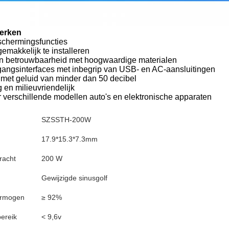
erken
chermingsfuncties
makkelijk te installeren
 en betrouwbaarheid met hoogwaardige materialen
gangsinterfaces met inbegrip van USB- en AC-aansluitingen
p met geluid van minder dan 50 decibel
 en milieuvriendelijk
 verschillende modellen auto's en elektronische apparaten
SZSSTH-200W
17.9*15.3*7.3mm
racht
200 W
Gewijzigde sinusgolf
ermogen
≥ 92%
ereik
< 9,6v