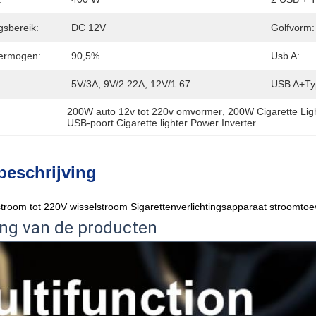
gsbereik:
DC 12V
Golfvorm:
Vermogen:
90,5%
Usb A:
5V/3A, 9V/2.22A, 12V/1.67
USB A+Ty
200W auto 12v tot 220v omvormer
, 
200W Cigarette Lig
USB-poort Cigarette lighter Power Inverter
beschrijving
troom tot 220V wisselstroom Sigarettenverlichtingsapparaat stroomtoe
ing van de producten