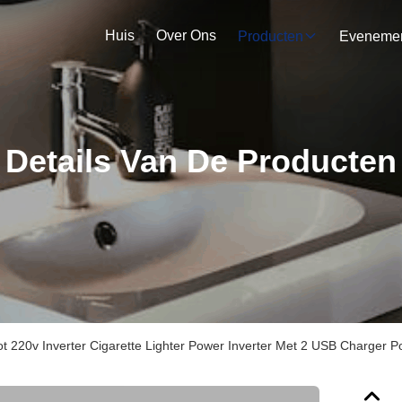
Huis
Over Ons
Producten
Details Van De Producten
t 220v Inverter Cigarette Lighter Power Inverter Met 2 USB Charger Po