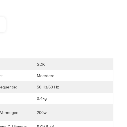
SDK
e:
Meerdere
requentie:
50 Hz/60 Hz
0.4kg
 Vermogen:
200w
ype C-Uitgang:
5.0V 5.4A