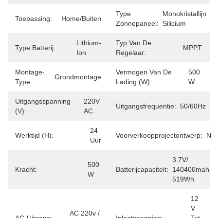
Type
Monokristallijn 
Toepassing:
Home/Buiten
Zonnepaneel:
Silicium
Lithium-
Typ Van De
Type Batterij:
MPPT
Ion
Regelaar:
Montage-
Vermogen Van De
500 
Grondmontage
Type:
Lading (W):
W
Uitgangsspanning
220V 
Uitgangsfrequentie:
50/60Hz
(V):
AC
24 
Werktijd (h):
Voorverkoopprojectontwerp:
N
Uur
3.7V/ 
500 
Kracht:
Batterijcapaciteit:
140400mah 
W
519Wh
12 
V 
AC 220v / 