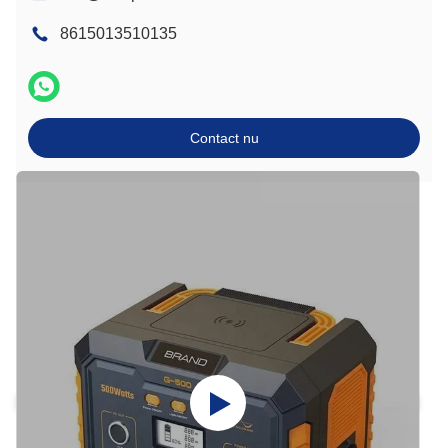
8615013510135
Contact nu