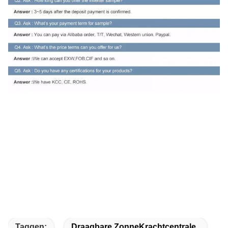
Taggen:
Draagbare ZonneKrachtcentrale