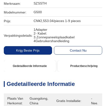
SZSSTH
Merknaam:
G500
Modelnummer:
CN¥2,553.04/pieces 1-9 pieces
Prijs:
1Adapter
2- Kabel.
Verpakkingsdetails:
3.Zonnepaneeloplaadkabel
4Gebruikershandleiding
Krijg Beste Prijs
Contact Nu
Gedetailleerde Informatie
Productbeschrijving
Gedetailleerde Informatie
Plaats Van
Guangdong, 
- 
Gratis Installatie:
Herkomst:
China
Nee.