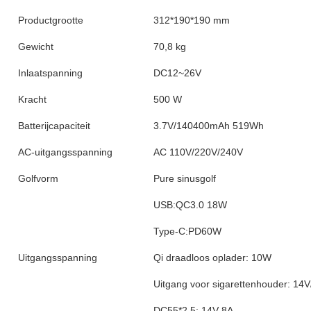
Productgrootte
312*190*190 mm
Gewicht
70,8 kg
Inlaatspanning
DC12~26V
Kracht
500 W
Batterijcapaciteit
3.7V/140400mAh 519Wh
AC-uitgangsspanning
AC 110V/220V/240V
Golfvorm
Pure sinusgolf
USB:QC3.0 18W
Type-C:PD60W
Uitgangsspanning
Qi draadloos oplader: 10W
Uitgang voor sigarettenhouder: 14V
DC55*2.5: 14V 8A