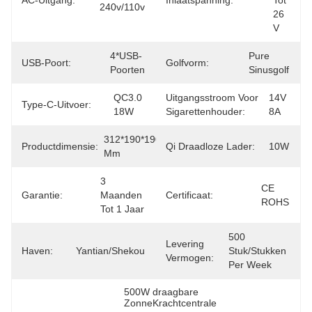
AC-Uitgang:
Inlaatspanning:
Tot 
240v/110v
26 
V
4*USB-
Pure 
USB-Poort:
Golfvorm:
Poorten
Sinusgolf
QC3.0 
Uitgangsstroom Voor
14V 
Type-C-Uitvoer:
18W
Sigarettenhouder:
8A
312*190*190 
Productdimensie:
Qi Draadloze Lader:
10W
Mm
3 
CE 
Garantie:
Maanden 
Certificaat:
ROHS
Tot 1 Jaar
500 
Levering
Haven:
Yantian/Shekou
Stuk/Stukken 
Vermogen:
Per Week
500W draagbare 
ZonneKrachtcentrale