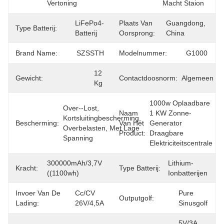
Vertoning
Macht Staion
LiFePo4-
Plaats Van
Guangdong, 
Type Batterij:
Batterij
Oorsprong:
China
Brand Name:
SZSSTH
Modelnummer:
G1000
12 
Gewicht:
Contactdoosnorm:
Algemeen
Kg
1000w Oplaadbare 
Over--lost, 
Naam
1 KW Zonne-
Kortsluitingbescherming, 
Bescherming:
Van Het
Generator 
Overbelasten, Met Lage 
Product:
Draagbare 
Spanning
Elektriciteitscentrale
300000mAh/3,7V 
Lithium-
Kracht:
Type Batterij:
((1100wh)
Ionbatterijen
Invoer Van De
Cc/cV 
Pure 
Outputgolf:
Lading:
26V/4,5A
Sinusgolf
5V/3A, 