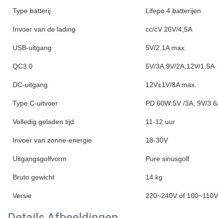
Type batterij
Lifepo 4 batterijen
Invoer van de lading
cc/cV 26V/4,5A
USB-uitgang
5V/2.1A max.
QC3.0
5V/3A,9V/2A,12V/1.5A
DC-uitgang
12V±1V/8A max.
Type C-uitvoer
PD 60W:5V /3A, 9V/3.6
Volledig geladen tijd
11-12 uur
Invoer van zonne-energie
18-30V
Uitgangsgolfvorm
Pure sinusgolf
Bruto gewicht
14 kg
Versie
220~240V of 100~110V
Details Afbeeldingen