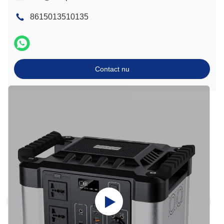
8615013510135
Contact nu