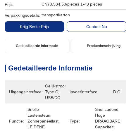
CN¥3,584.50/pieces 1-49 pieces
Prijs:
transportkarton
Verpakkingsdetails:
Krijg Beste Prijs
Contact Nu
Gedetailleerde Informatie
Productbeschrijving
Gedetailleerde Informatie
Gelijkstroom, 
Uitgangsinterface:
Type C, 
Invoerinterface:
D.C.
USB/DC
Snelle 
Snel Ladend, 
Lastensteun, 
Hoge 
Functie:
Zonnepaneellast, 
Type:
DRAAGBARE 
LEIDENE 
Capaciteit, 