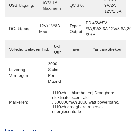
5V/2.1A 
USB-Uitgang:
QC 3,0:
9V/2A, 
Maximum
12V/1.5A
PD 45W:5V 
12V±1V/8A 
Typec
DC-Uitgang:
/3A,9V/3.6A,12V/3.6A,20
Max.
Output:
/2.6A
8-9 
Volledig Geladen Tijd:
Haven:
Yantian/Shekou
Uur
2000 
Levering
Stuks 
Vermogen:
Per 
Maand
1110wh Lithiumbatterij Draagbare 
elektriciteitscentrale
Markeren:
, 
300000mAh 1000 watt powerbank
, 
1110wh draagbare reserve-
energiecentrale