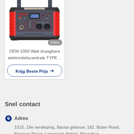
Video
OEM 1000 Watt draagbare
elektriciteitscentrale TYPE-C
Uitgang QC3.0 18W Voor
snel opladen
Krijg Beste Prijs
Snel contact
Adres
1515, 15e verdieping, Baotai gebouw, 182, Bulan Road,
Nanwan Street, Longgang district, Shenzhen.