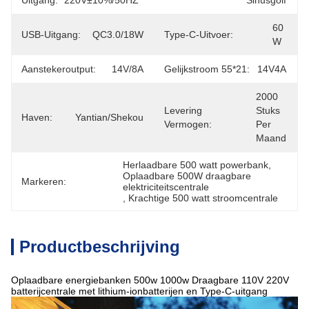
Uitgang:
220V±10%/50HZ
Sinusgolf
60 
USB-Uitgang:
QC3.0/18W
Type-C-Uitvoer:
W
Aanstekeroutput:
14V/8A
Gelijkstroom 55*21:
14V4A
2000 
Levering
Stuks 
Haven:
Yantian/Shekou
Vermogen:
Per 
Maand
Herlaadbare 500 watt powerbank
, 
Oplaadbare 500W draagbare 
Markeren:
elektriciteitscentrale
, 
Krachtige 500 watt stroomcentrale
Productbeschrijving
Oplaadbare energiebanken 500w 1000w Draagbare 110V 220V
batterijcentrale met lithium-ionbatterijen en Type-C-uitgang