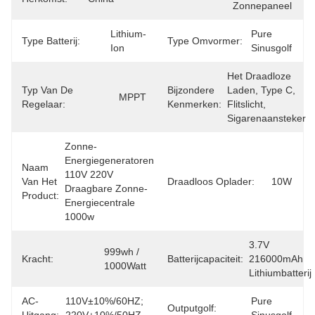
Zonnepaneel
Lithium-
Pure 
Type Batterij:
Type Omvormer:
Ion
Sinusgolf
Het Draadloze 
Typ Van De
Bijzondere
Laden, Type C, 
MPPT
Regelaar:
Kenmerken:
Flitslicht, 
Sigarenaansteker
Zonne-
Energiegeneratoren 
Naam
110V 220V 
Van Het
Draadloos Oplader:
10W
Draagbare Zonne-
Product:
Energiecentrale 
1000w
3.7V 
999wh / 
Kracht:
Batterijcapaciteit:
216000mAh 
1000Watt
Lithiumbatterij
AC-
110V±10%/60HZ; 
Pure 
Outputgolf: