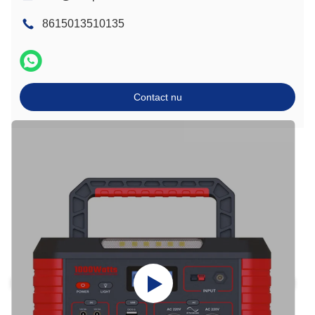
8615013510135
Contact nu