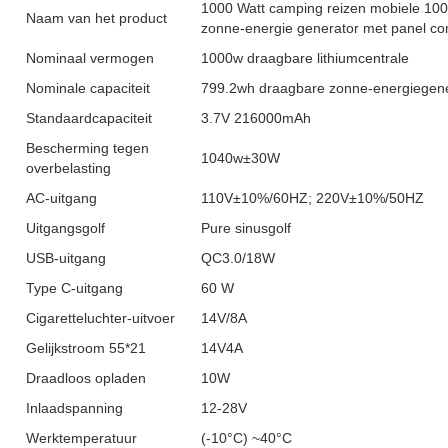
1000 Watt camping reizen mobiele 1000
Naam van het product
zonne-energie generator met panel co
Nominaal vermogen
1000w draagbare lithiumcentrale
Nominale capaciteit
799.2wh draagbare zonne-energiegene
Standaardcapaciteit
3.7V 216000mAh
Bescherming tegen
1040w±30W
overbelasting
AC-uitgang
110V±10%/60HZ; 220V±10%/50HZ
Uitgangsgolf
Pure sinusgolf
USB-uitgang
QC3.0/18W
Type C-uitgang
60 W
Cigaretteluchter-uitvoer
14V/8A
Gelijkstroom 55*21
14V4A
Draadloos opladen
10W
Inlaadspanning
12-28V
Werktemperatuur
(-10°C) ~40°C