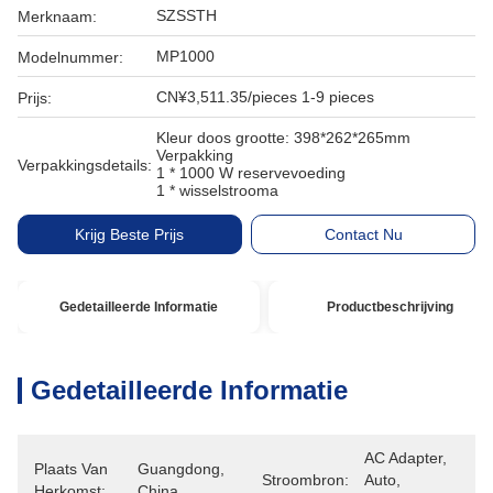
SZSSTH
Merknaam:
MP1000
Modelnummer:
CN¥3,511.35/pieces 1-9 pieces
Prijs:
Kleur doos grootte: 398*262*265mm
Verpakking
Verpakkingsdetails:
1 * 1000 W reservevoeding
1 * wisselstrooma
Krijg Beste Prijs
Contact Nu
Gedetailleerde Informatie
Productbeschrijving
Gedetailleerde Informatie
AC Adapter, 
Plaats Van
Guangdong, 
Stroombron:
Auto, 
Herkomst:
China