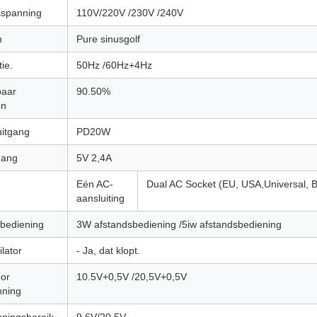
sspanning
110V/220V /230V /240V
m
Pure sinusgolf
ie.
50Hz /60Hz+4Hz
baar
90.50%
en
uitgang
PD20W
gang
5V 2,4A
Eén AC-
Dual AC Socket (EU, USA,Universal, Br
aansluiting
sbediening
3W afstandsbediening /5iw afstandsbediening
ilator
- Ja, dat klopt.
oor
10.5V+0,5V /20,5V+0,5V
nning