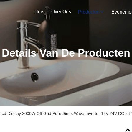
Huis
Over Ons
Producten
Details Van De Producten
cd Display 2000W Off Grid Pure Sinus Wave Inverter 12V 24V DC tot 