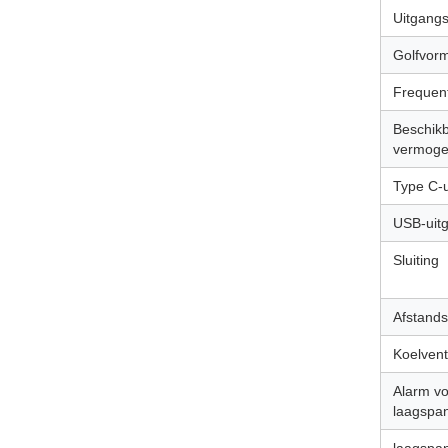
Uitgang
Golfvor
Frequent
Beschik
vermog
Type C-
USB-uit
Sluiting
Afstand
Koelvent
Alarm v
laagspa