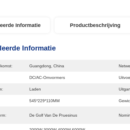
leerde Informatie
Productbeschrijving
leerde Informatie
rkomst:
Guangdong, China
Netwe
DC/AC-Omvormers
Uitvoe
m:
Laden
Uitgan
545*229*110MM
Gewic
orm:
De Golf Van De Pruesinus
Nomin
2000W 3000W 4000W 6000W 