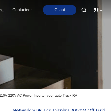
Contacteer Ons
Citaat
Evenementen
110V 220V AC Power Inverter voor auto Truck RV
Netwerk SDK Lcd Display 2000W Off Grid