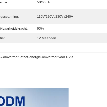
entie:
50/60 Hz
ngsspanning:
110V/220V /230V /240V
ikbaarheidskracht:
93%
ie:
12 Maanden
AC-omvormer
, 
afnet-energie-omvormer voor RV's