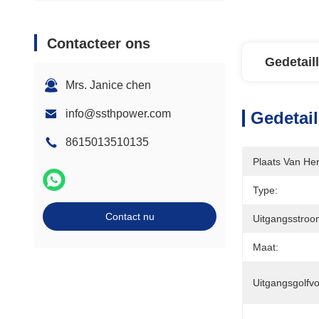
Contacteer ons
Gedetail
Mrs. Janice chen
info@ssthpower.com
Gedetail
8615013510135
Plaats Van He
Type:
Contact nu
Uitgangsstroo
Maat:
Uitgangsgolfv