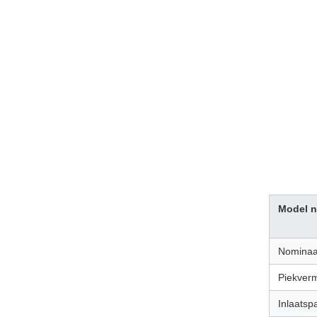
Model n
Nominaa
Piekver
Inlaatsp