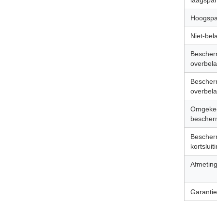
laagspa
Hoogspa
Niet-bel
Bescher
overbela
Bescher
overbela
Omgeke
bescher
Bescher
kortsluit
Afmetin
Garantie