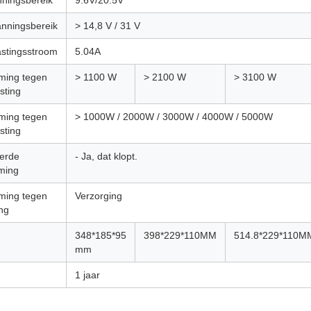
nningsbereik
9.6V/20.5V
nningsbereik
> 14,8 V / 31 V
astingsstroom
5.04A
ming tegen
> 1100 W
> 2100 W
> 3100 W
sting
ming tegen
> 1000W / 2000W / 3000W / 4000W / 5000W
sting
erde
- Ja, dat klopt.
ming
ming tegen
Verzorging
ing
g
348*185*95
398*229*110MM
514.8*229*110M
mm
1 jaar