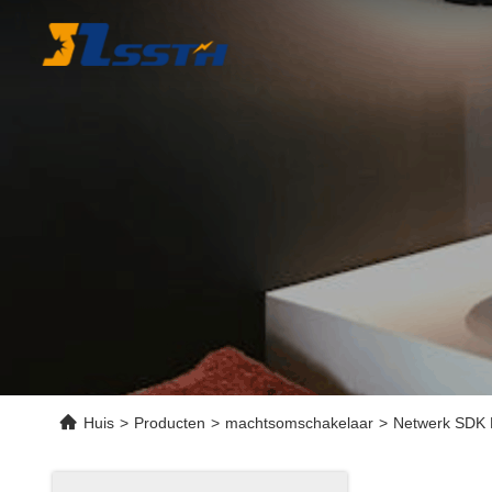
Huis
>
Producten
>
machtsomschakelaar
>
Netwerk SDK L