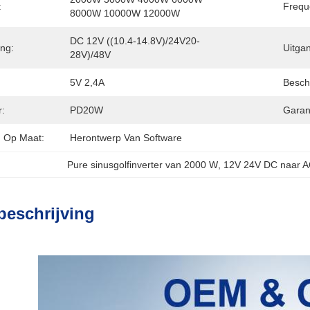
:
Frequ
8000W 10000W 12000W
DC 12V ((10.4-14.8V)/24V20-
ng:
Uitga
28V)/48V
5V 2,4A
Besch
r:
PD20W
Garant
 Op Maat:
Herontwerp Van Software
Pure sinusgolfinverter van 2000 W
, 
12V 24V DC naar 
beschrijving