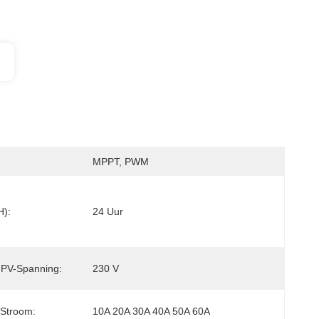
MPPT, PWM
h):
24 Uur
 PV-Spanning:
230 V
 Stroom:
10A 20A 30A 40A 50A 60A