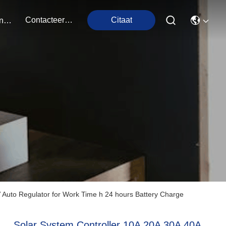
Contacteer Ons
Citaat
Evenementen
Auto Regulator for Work Time h 24 hours Battery Charge
Solar System Controller 10A 20A 30A 40A