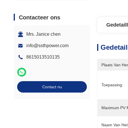
Contacteer ons
Gedetail
Mrs. Janice chen
info@ssthpower.com
Gedetail
8615013510135
Plaats Van He
Toepassing:
Contact nu
Maximum PV M
Naam Van Het 