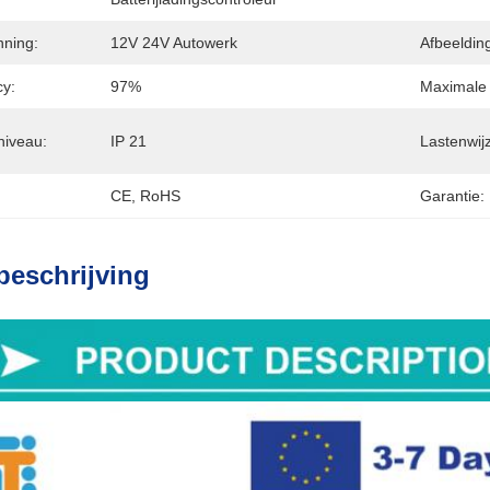
ning:
12V 24V Autowerk
Afbeeldin
cy:
97%
Maximale
niveau:
IP 21
Lastenwij
CE, RoHS
Garantie:
beschrijving