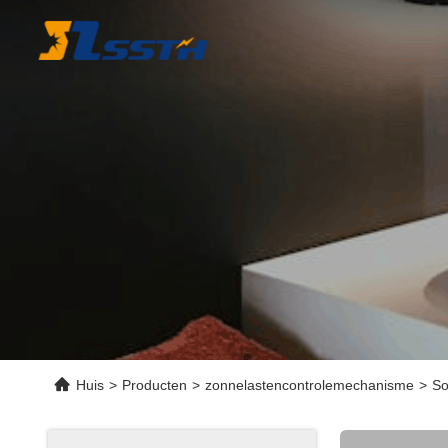
Huis
>
Producten
>
zonnelastencontrolemechanisme
>
So