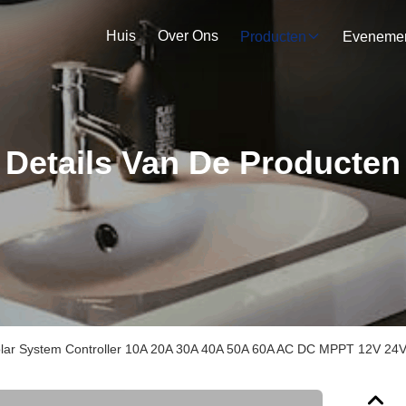
Huis
Over Ons
Producten
Details Van De Producten
lar System Controller 10A 20A 30A 40A 50A 60A AC DC MPPT 12V 24V 