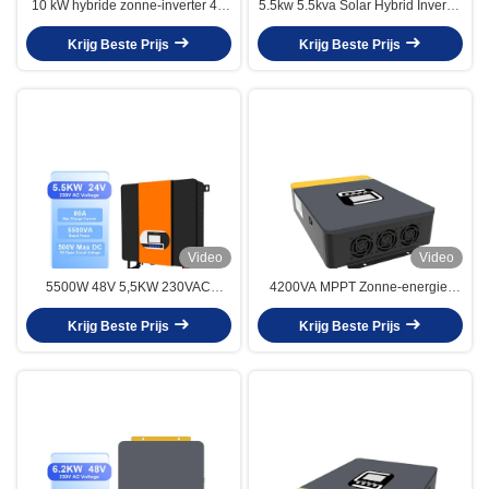
10 kW hybride zonne-inverter 48
5.5kw 5.5kva Solar Hybrid Inverter
V 10 Kva off-grid hybride inverter
Charger 24V 48V DC tot 220V AC
Krijg Beste Prijs
met MPPT
Krijg Beste Prijs
Pure Sinus Wave
Video
Video
5500W 48V 5,5KW 230VAC
4200VA MPPT Zonne-energie-
hybride zonne-energie-omvormer
omvormer 24V DC tot 230V AC-
met WIFI-bewakingsfunctie
Krijg Beste Prijs
omvormer voor wooninstallaties
Krijg Beste Prijs