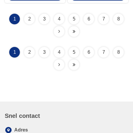
sinusgolfhybride met LCD-scherm
Hybride Zonne-omvormer
en WiFi/GPRS
1
2
3
4
5
6
7
8
1
2
3
4
5
6
7
8
Snel contact
Adres