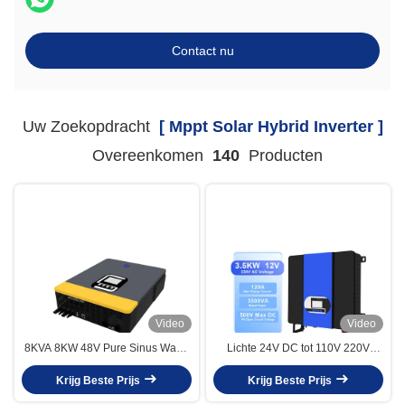
Contact nu
Uw Zoekopdracht
[ Mppt Solar Hybrid Inverter ]
Overeenkomen
140
Producten
Video
Video
8KVA 8KW 48V Pure Sinus Wave
Lichte 24V DC tot 110V 220V
MPPT Solar Hybrid Inverter 220V
230V Pure Sinus Wave Solar
Krijg Beste Prijs
230V 240V
Hybrid Inverter met MPPT Solar
Krijg Beste Prijs
Controller