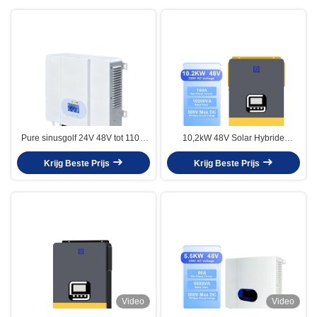
Pure sinusgolf 24V 48V tot 110V
10,2kW 48V Solar Hybride
220V 3500W 5000W Off Grid
Omvormer met MPPT en WiFi
Solar Mppt Solar Hybrid Inverter
Krijg Beste Prijs
Krijg Beste Prijs
Video
Video