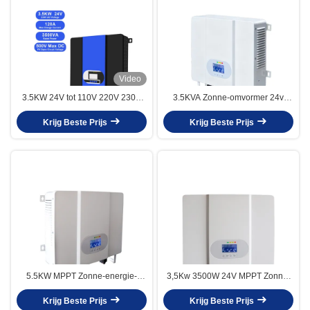
Video
3.5KW 24V tot 110V 220V 230V
3.5KVA Zonne-omvormer 24v
All in One Hybrid Inverter met
Zonne Hybride Omvormer Zuivere
MPPT-zonnecontroller en
Krijg Beste Prijs
Sinus Off Grid Omvormer Voor
Krijg Beste Prijs
WiFi/GPRS-communicatie
Zonne-energie Systeem Met Mppt
Zonne-oplader
5.5KW MPPT Zonne-energie-
3,5Kw 3500W 24V MPPT Zonne-
omvormer 48V DC tot 220V AC
energie DC naar AC Pure
Zonne-afkoppeling Puur
Krijg Beste Prijs
Sinusgolf Energiesysteem Off-Grid
Krijg Beste Prijs