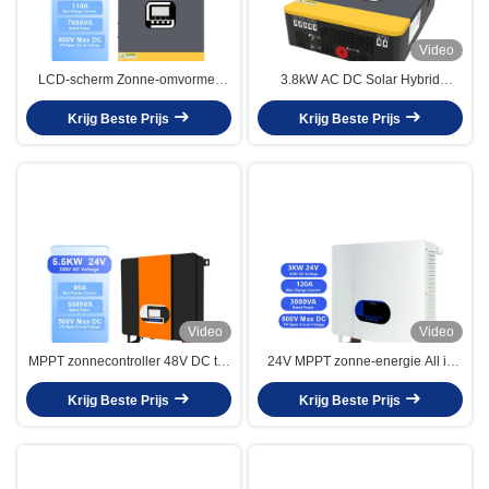
Video
LCD-scherm Zonne-omvormer
3.8kW AC DC Solar Hybrid
6.2KVA 48V Hybride Zonne-
Inverter MPPT Off Grid 4.2kVA 24V
omvormer Pure Sinusgolf On/Off-
Krijg Beste Prijs
220V Pure Sinus Wave Inverter
Krijg Beste Prijs
grid Omvormer met MPPT Zonne-
oplader
Video
Video
MPPT zonnecontroller 48V DC tot
24V MPPT zonne-energie All in
110V 220V 230V Pure sinuswave
One Home Hybrid Inverter 3KW
zonnehybride omvormer voor
Krijg Beste Prijs
Hybrid Off Grid Solar Inverter
Krijg Beste Prijs
vermogen omzetting